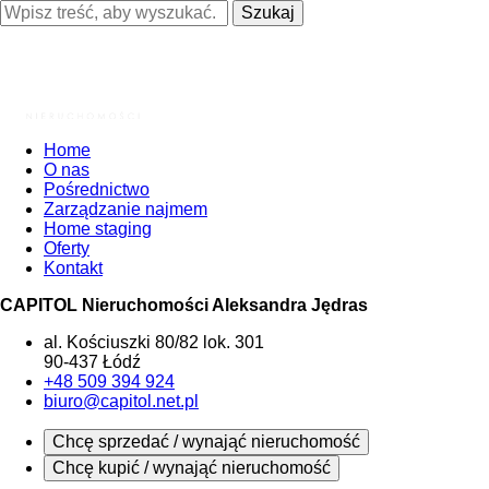
Szukaj
Home
O nas
Pośrednictwo
Zarządzanie najmem
Home staging
Oferty
Kontakt
CAPITOL Nieruchomości Aleksandra Jędras
al. Kościuszki 80/82 lok. 301
90-437 Łódź
+48 509 394 924
biuro@capitol.net.pl
Chcę sprzedać / wynająć nieruchomość
Chcę kupić / wynająć nieruchomość