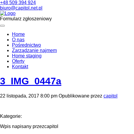
+48 509 394 924
biuro@capitol.net.pl
Formularz zgłoszeniowy
Home
O nas
Pośrednictwo
Zarządzanie najmem
Home staging
Oferty
Kontakt
3_IMG_0447a
22 listopada, 2017 8:00 pm
Opublikowane przez
capitol
Kategorie:
Wpis napisany przezcapitol