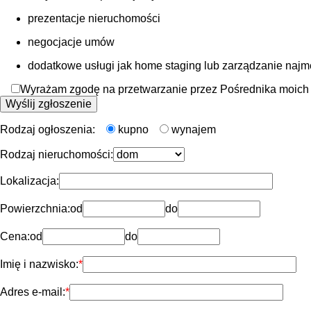
prezentacje nieruchomości
negocjacje umów
dodatkowe usługi jak home staging lub zarządzanie naj
Wyrażam zgodę na przetwarzanie przez Pośrednika moich d
Rodzaj ogłoszenia:
kupno
wynajem
Rodzaj nieruchomości:
Lokalizacja:
Powierzchnia:
od
do
Cena:
od
do
Imię i nazwisko:
Adres e-mail: