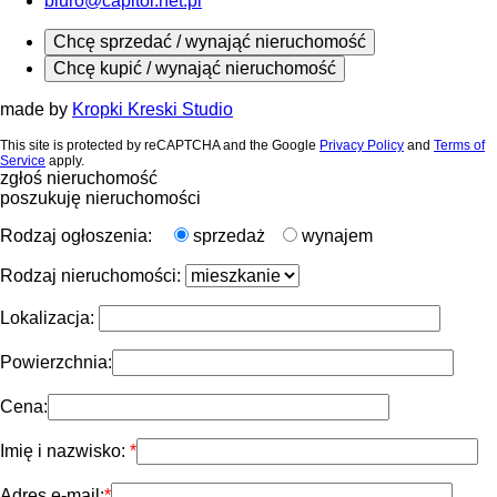
biuro@capitol.net.pl
Chcę sprzedać / wynająć nieruchomość
Chcę kupić / wynająć nieruchomość
made by
Kropki Kreski Studio
This site is protected by reCAPTCHA and the Google
Privacy Policy
and
Terms of
Service
apply.
zgłoś nieruchomość
poszukuję nieruchomości
Rodzaj ogłoszenia:
sprzedaż
wynajem
Rodzaj nieruchomości:
Lokalizacja:
Powierzchnia:
Cena:
Imię i nazwisko:
Adres e-mail: