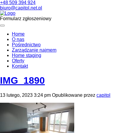
+48 509 394 924
biuro@capitol.net.pl
Formularz zgłoszeniowy
Home
O nas
Pośrednictwo
Zarządzanie najmem
Home staging
Oferty
Kontakt
IMG_1890
13 lutego, 2023 3:24 pm
Opublikowane przez
capitol