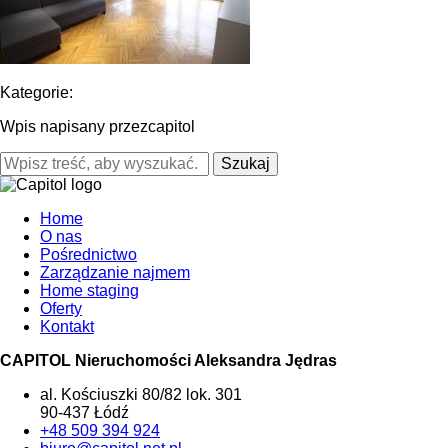
Kategorie:
Wpis napisany przezcapitol
Szukaj
Home
O nas
Pośrednictwo
Zarządzanie najmem
Home staging
Oferty
Kontakt
CAPITOL Nieruchomości Aleksandra Jędras
al. Kościuszki 80/82 lok. 301
90-437 Łódź
+48 509 394 924