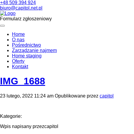
+48 509 394 924
biuro@capitol.net.pl
Formularz zgłoszeniowy
Home
O nas
Pośrednictwo
Zarządzanie najmem
Home staging
Oferty
Kontakt
IMG_1688
23 lutego, 2022 11:24 am
Opublikowane przez
capitol
Kategorie:
Wpis napisany przezcapitol