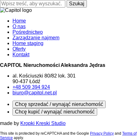
Szukaj
Home
O nas
Pośrednictwo
Zarządzanie najmem
Home staging
Oferty
Kontakt
CAPITOL Nieruchomości Aleksandra Jędras
al. Kościuszki 80/82 lok. 301
90-437 Łódź
+48 509 394 924
biuro@capitol.net.pl
Chcę sprzedać / wynająć nieruchomość
Chcę kupić / wynająć nieruchomość
made by
Kropki Kreski Studio
This site is protected by reCAPTCHA and the Google
Privacy Policy
and
Terms of
Service
apply.