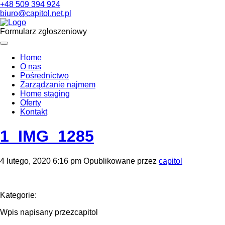
+48 509 394 924
biuro@capitol.net.pl
Formularz zgłoszeniowy
Home
O nas
Pośrednictwo
Zarządzanie najmem
Home staging
Oferty
Kontakt
1_IMG_1285
4 lutego, 2020 6:16 pm
Opublikowane przez
capitol
Kategorie:
Wpis napisany przezcapitol