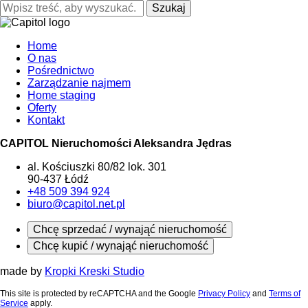
Szukaj
Home
O nas
Pośrednictwo
Zarządzanie najmem
Home staging
Oferty
Kontakt
CAPITOL Nieruchomości Aleksandra Jędras
al. Kościuszki 80/82 lok. 301
90-437 Łódź
+48 509 394 924
biuro@capitol.net.pl
Chcę sprzedać / wynająć nieruchomość
Chcę kupić / wynająć nieruchomość
made by
Kropki Kreski Studio
This site is protected by reCAPTCHA and the Google
Privacy Policy
and
Terms of
Service
apply.