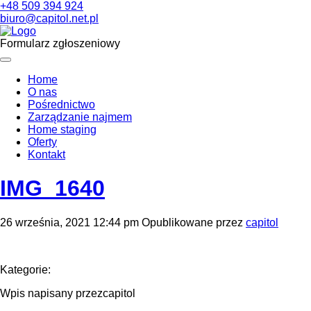
+48 509 394 924
biuro@capitol.net.pl
Formularz zgłoszeniowy
Home
O nas
Pośrednictwo
Zarządzanie najmem
Home staging
Oferty
Kontakt
IMG_1640
26 września, 2021 12:44 pm
Opublikowane przez
capitol
Kategorie:
Wpis napisany przezcapitol