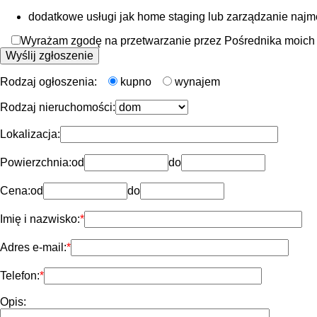
dodatkowe usługi jak home staging lub zarządzanie naj
Wyrażam zgodę na przetwarzanie przez Pośrednika moich d
Rodzaj ogłoszenia:
kupno
wynajem
Rodzaj nieruchomości:
Lokalizacja:
Powierzchnia:
od
do
Cena:
od
do
Imię i nazwisko:
Adres e-mail:
Telefon:
Opis: