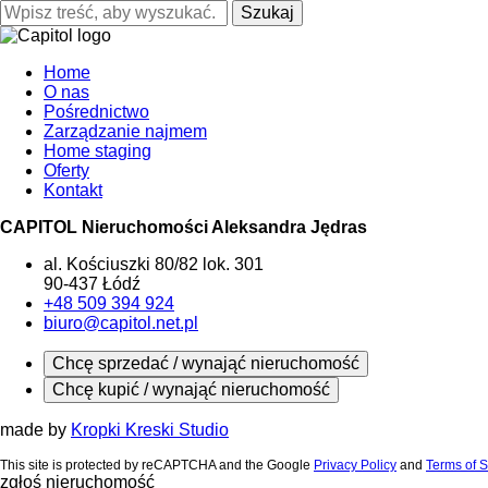
Szukaj
Home
O nas
Pośrednictwo
Zarządzanie najmem
Home staging
Oferty
Kontakt
CAPITOL Nieruchomości Aleksandra Jędras
al. Kościuszki 80/82 lok. 301
90-437 Łódź
+48 509 394 924
biuro@capitol.net.pl
Chcę sprzedać / wynająć nieruchomość
Chcę kupić / wynająć nieruchomość
made by
Kropki Kreski Studio
This site is protected by reCAPTCHA and the Google
Privacy Policy
and
Terms of S
zgłoś nieruchomość