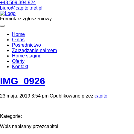
+48 509 394 924
biuro@capitol.net.pl
Formularz zgłoszeniowy
Home
O nas
Pośrednictwo
Zarządzanie najmem
Home staging
Oferty
Kontakt
IMG_0926
23 maja, 2019 3:54 pm
Opublikowane przez
capitol
Kategorie:
Wpis napisany przezcapitol