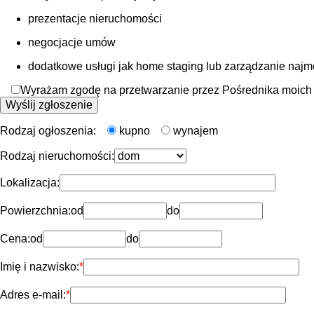
prezentacje nieruchomości
negocjacje umów
dodatkowe usługi jak home staging lub zarządzanie naj
Wyrażam zgodę na przetwarzanie przez Pośrednika moich d
Rodzaj ogłoszenia:
kupno
wynajem
Rodzaj nieruchomości:
Lokalizacja:
Powierzchnia:
od
do
Cena:
od
do
Imię i nazwisko:
Adres e-mail: