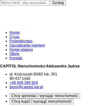
Szukaj
Home
O nas
Pośrednictwo
Zarządzanie najmem
Home staging
Oferty
Kontakt
CAPITOL Nieruchomości Aleksandra Jędras
al. Kościuszki 80/82 lok. 301
90-437 Łódź
+48 509 394 924
biuro@capitol.net.pl
Chcę sprzedać / wynająć nieruchomość
Chcę kupić / wynająć nieruchomość