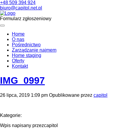
+48 509 394 924
biuro@capitol.net.pl
Formularz zgłoszeniowy
Home
O nas
Pośrednictwo
Zarządzanie najmem
Home staging
Oferty
Kontakt
IMG_0997
26 lipca, 2019 1:09 pm
Opublikowane przez
capitol
Kategorie:
Wpis napisany przezcapitol