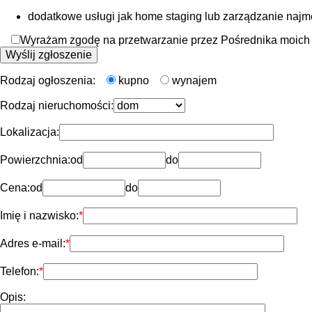
dodatkowe usługi jak home staging lub zarządzanie naj
Wyrażam zgodę na przetwarzanie przez Pośrednika moich d
Rodzaj ogłoszenia:
kupno
wynajem
Rodzaj nieruchomości:
Lokalizacja:
Powierzchnia:
od
do
Cena:
od
do
Imię i nazwisko:
Adres e-mail:
Telefon:
Opis: