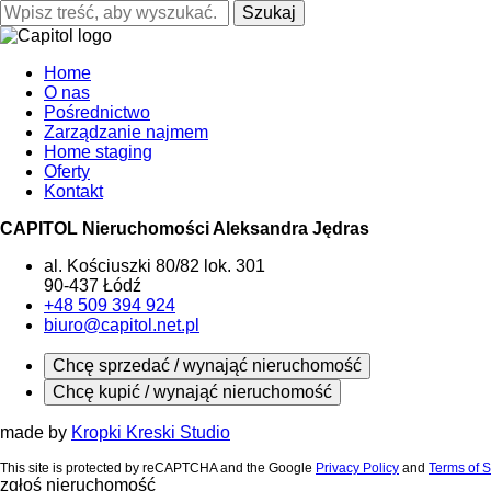
Szukaj
Home
O nas
Pośrednictwo
Zarządzanie najmem
Home staging
Oferty
Kontakt
CAPITOL Nieruchomości Aleksandra Jędras
al. Kościuszki 80/82 lok. 301
90-437 Łódź
+48 509 394 924
biuro@capitol.net.pl
Chcę sprzedać / wynająć nieruchomość
Chcę kupić / wynająć nieruchomość
made by
Kropki Kreski Studio
This site is protected by reCAPTCHA and the Google
Privacy Policy
and
Terms of S
zgłoś nieruchomość