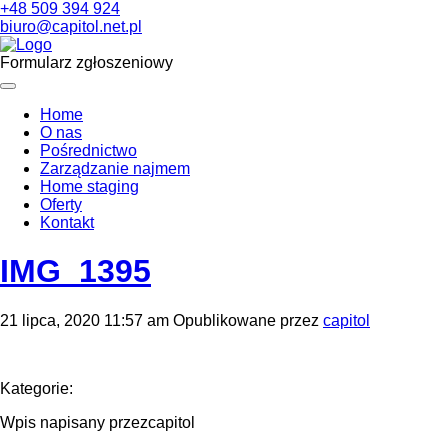
+48 509 394 924
biuro@capitol.net.pl
Formularz zgłoszeniowy
Home
O nas
Pośrednictwo
Zarządzanie najmem
Home staging
Oferty
Kontakt
IMG_1395
21 lipca, 2020 11:57 am
Opublikowane przez
capitol
Kategorie:
Wpis napisany przezcapitol