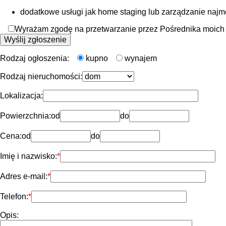
dodatkowe usługi jak home staging lub zarządzanie naj
Wyrażam zgodę na przetwarzanie przez Pośrednika moich d
Rodzaj ogłoszenia:
kupno
wynajem
Rodzaj nieruchomości:
Lokalizacja:
Powierzchnia:
od
do
Cena:
od
do
Imię i nazwisko:
Adres e-mail:
Telefon:
Opis: