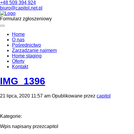
+48 509 394 924
biuro@capitol.net.pl
Formularz zgłoszeniowy
Home
O nas
Pośrednictwo
Zarządzanie najmem
Home staging
Oferty
Kontakt
IMG_1396
21 lipca, 2020 11:57 am
Opublikowane przez
capitol
Kategorie:
Wpis napisany przezcapitol