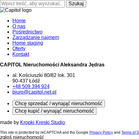
Szukaj
Home
O nas
Pośrednictwo
Zarządzanie najmem
Home staging
Oferty
Kontakt
CAPITOL Nieruchomości Aleksandra Jędras
al. Kościuszki 80/82 lok. 301
90-437 Łódź
+48 509 394 924
biuro@capitol.net.pl
Chcę sprzedać / wynająć nieruchomość
Chcę kupić / wynająć nieruchomość
made by
Kropki Kreski Studio
This site is protected by reCAPTCHA and the Google
Privacy Policy
and
Terms of S
zgłoś nieruchomość