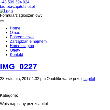
+48 509 394 924
biuro@capitol.net.pl
Formularz zgłoszeniowy
Home
O nas
Pośrednictwo
Zarządzanie najmem
Home staging
Oferty
Kontakt
IMG_0227
28 kwietnia, 2017 1:32 pm
Opublikowane przez
capitol
Kategorie:
Wpis napisany przezcapitol