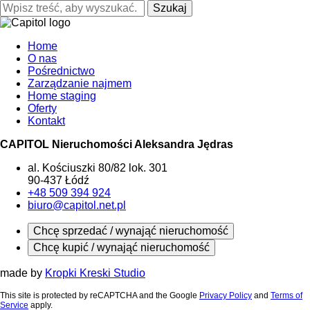
Szukaj
Home
O nas
Pośrednictwo
Zarządzanie najmem
Home staging
Oferty
Kontakt
CAPITOL Nieruchomości Aleksandra Jędras
al. Kościuszki 80/82 lok. 301
90-437 Łódź
+48 509 394 924
biuro@capitol.net.pl
Chcę sprzedać / wynająć nieruchomość
Chcę kupić / wynająć nieruchomość
made by
Kropki Kreski Studio
This site is protected by reCAPTCHA and the Google
Privacy Policy
and
Terms of
Service
apply.