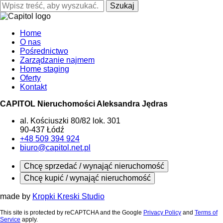
Szukaj
Home
O nas
Pośrednictwo
Zarządzanie najmem
Home staging
Oferty
Kontakt
CAPITOL Nieruchomości Aleksandra Jędras
al. Kościuszki 80/82 lok. 301
90-437 Łódź
+48 509 394 924
biuro@capitol.net.pl
Chcę sprzedać / wynająć nieruchomość
Chcę kupić / wynająć nieruchomość
made by
Kropki Kreski Studio
This site is protected by reCAPTCHA and the Google
Privacy Policy
and
Terms of
Service
apply.