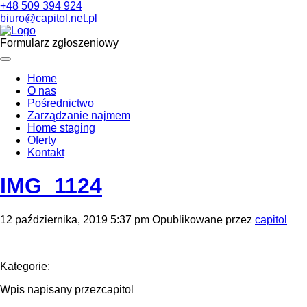
+48 509 394 924
biuro@capitol.net.pl
Formularz zgłoszeniowy
Home
O nas
Pośrednictwo
Zarządzanie najmem
Home staging
Oferty
Kontakt
IMG_1124
12 października, 2019 5:37 pm
Opublikowane przez
capitol
Kategorie:
Wpis napisany przezcapitol