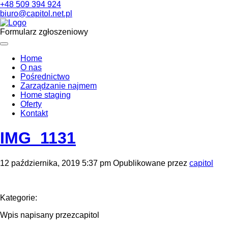
+48 509 394 924
biuro@capitol.net.pl
Formularz zgłoszeniowy
Home
O nas
Pośrednictwo
Zarządzanie najmem
Home staging
Oferty
Kontakt
IMG_1131
12 października, 2019 5:37 pm
Opublikowane przez
capitol
Kategorie:
Wpis napisany przezcapitol