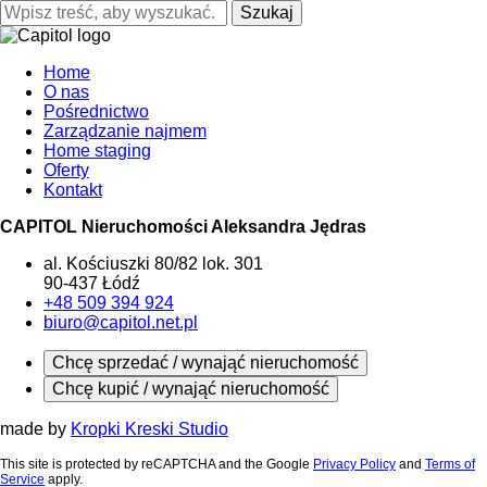
Szukaj
Home
O nas
Pośrednictwo
Zarządzanie najmem
Home staging
Oferty
Kontakt
CAPITOL Nieruchomości Aleksandra Jędras
al. Kościuszki 80/82 lok. 301
90-437 Łódź
+48 509 394 924
biuro@capitol.net.pl
Chcę sprzedać / wynająć nieruchomość
Chcę kupić / wynająć nieruchomość
made by
Kropki Kreski Studio
This site is protected by reCAPTCHA and the Google
Privacy Policy
and
Terms of
Service
apply.