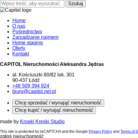
Szukaj
Home
O nas
Pośrednictwo
Zarządzanie najmem
Home staging
Oferty
Kontakt
CAPITOL Nieruchomości Aleksandra Jędras
al. Kościuszki 80/82 lok. 301
90-437 Łódź
+48 509 394 924
biuro@capitol.net.pl
Chcę sprzedać / wynająć nieruchomość
Chcę kupić / wynająć nieruchomość
made by
Kropki Kreski Studio
This site is protected by reCAPTCHA and the Google
Privacy Policy
and
Terms of S
zgłoś nieruchomość