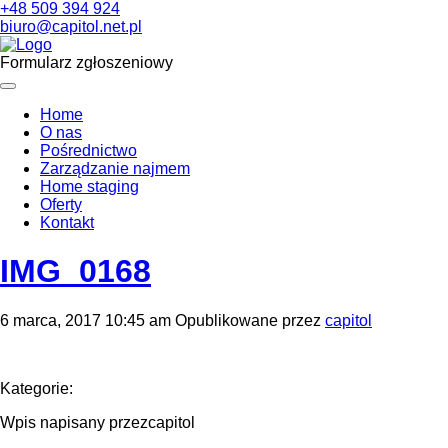
+48 509 394 924
biuro@capitol.net.pl
Formularz zgłoszeniowy
Home
O nas
Pośrednictwo
Zarządzanie najmem
Home staging
Oferty
Kontakt
IMG_0168
6 marca, 2017 10:45 am
Opublikowane przez
capitol
Kategorie:
Wpis napisany przezcapitol