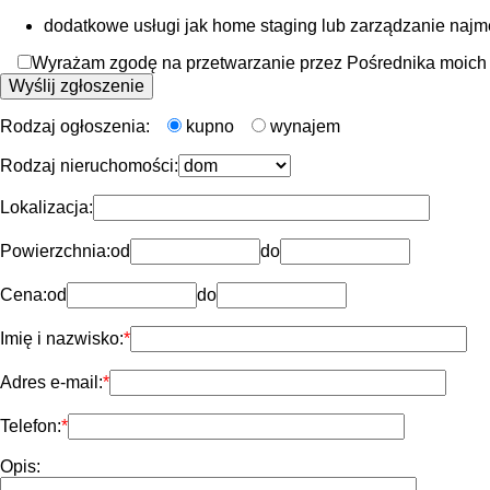
dodatkowe usługi jak home staging lub zarządzanie naj
Wyrażam zgodę na przetwarzanie przez Pośrednika moich d
Rodzaj ogłoszenia:
kupno
wynajem
Rodzaj nieruchomości:
Lokalizacja:
Powierzchnia:
od
do
Cena:
od
do
Imię i nazwisko:
Adres e-mail:
Telefon:
Opis: