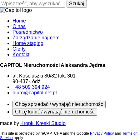
Szukaj
Home
O nas
Pośrednictwo
Zarządzanie najmem
Home staging
Oferty
Kontakt
CAPITOL Nieruchomości Aleksandra Jędras
al. Kościuszki 80/82 lok. 301
90-437 Łódź
+48 509 394 924
biuro@capitol.net.pl
Chcę sprzedać / wynająć nieruchomość
Chcę kupić / wynająć nieruchomość
made by
Kropki Kreski Studio
This site is protected by reCAPTCHA and the Google
Privacy Policy
and
Terms of
Service
apply.