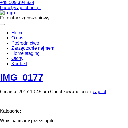
+48 509 394 924
biuro@capitol.net.pl
Formularz zgłoszeniowy
Home
O nas
Pośrednictwo
Zarządzanie najmem
Home staging
Oferty
Kontakt
IMG_0177
6 marca, 2017 10:49 am
Opublikowane przez
capitol
Kategorie:
Wpis napisany przezcapitol