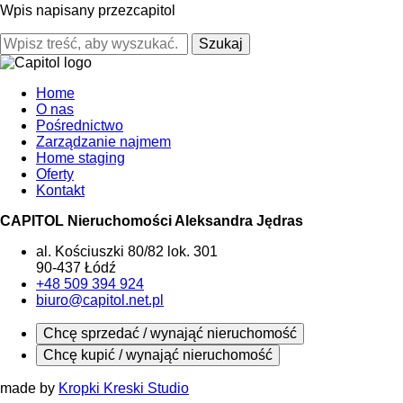
Wpis napisany przezcapitol
Szukaj
Home
O nas
Pośrednictwo
Zarządzanie najmem
Home staging
Oferty
Kontakt
CAPITOL Nieruchomości Aleksandra Jędras
al. Kościuszki 80/82 lok. 301
90-437 Łódź
+48 509 394 924
biuro@capitol.net.pl
Chcę sprzedać / wynająć nieruchomość
Chcę kupić / wynająć nieruchomość
made by
Kropki Kreski Studio