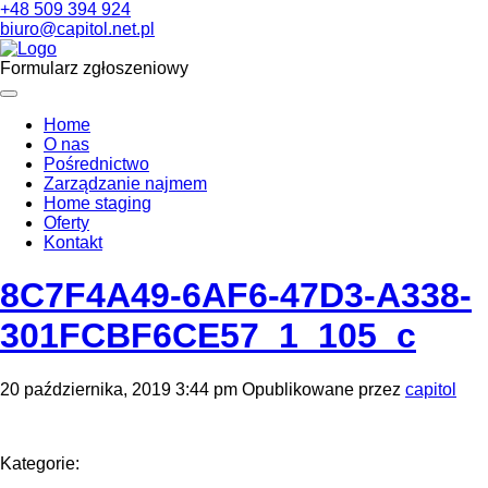
+48 509 394 924
biuro@capitol.net.pl
Formularz zgłoszeniowy
Home
O nas
Pośrednictwo
Zarządzanie najmem
Home staging
Oferty
Kontakt
8C7F4A49-6AF6-47D3-A338-
301FCBF6CE57_1_105_c
20 października, 2019 3:44 pm
Opublikowane przez
capitol
Kategorie: