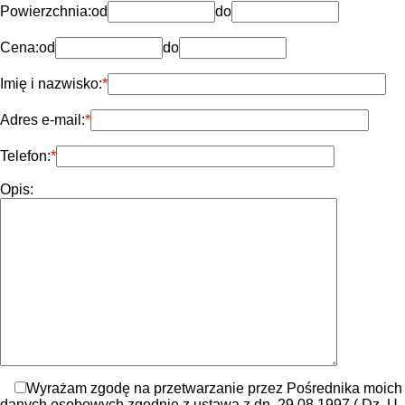
Powierzchnia:
od
do
Cena:
od
do
Imię i nazwisko:
Adres e-mail:
Telefon:
Opis:
Wyrażam zgodę na przetwarzanie przez Pośrednika moich
danych osobowych zgodnie z ustawą z dn. 29.08.1997 ( Dz. U.