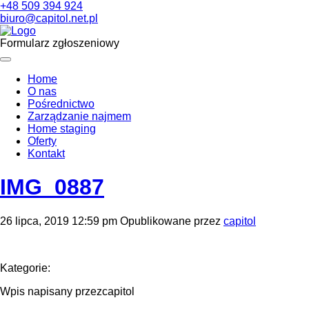
+48 509 394 924
biuro@capitol.net.pl
Formularz zgłoszeniowy
Home
O nas
Pośrednictwo
Zarządzanie najmem
Home staging
Oferty
Kontakt
IMG_0887
26 lipca, 2019 12:59 pm
Opublikowane przez
capitol
Kategorie:
Wpis napisany przezcapitol